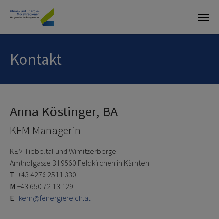
Skip to main content
Kontakt
Anna Köstinger, BA
KEM Managerin
KEM Tiebeltal und Wimitzerberge
Amthofgasse 3 I 9560 Feldkirchen in Kärnten
T
+43 4276 2511 330
M
+43 650 72 13 129
E
kem@fenergiereich.at