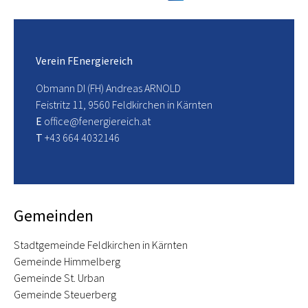
Verein FEnergiereich
Obmann DI (FH) Andreas ARNOLD
Feistritz 11, 9560 Feldkirchen in Kärnten
E
office@fenergiereich.at
T
+43 664 4032146
Gemeinden
Stadtgemeinde Feldkirchen in Kärnten
Gemeinde Himmelberg
Gemeinde St. Urban
Gemeinde Steuerberg