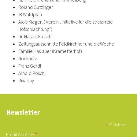
Roland Gutzinger
IB Waldplan
Alois Kiegerl ( Verein „Initiative für die stressfreie
Hofschlachtung“)
Dr. Harald Fötschl
Zeitungsausschnitte Feldkirchner und dieWoche
Familie Haslauer (Krametterhof)
Nockholz
Franz Gerdl
Arnold Pöschl
Pixabay
Newsletter
*
Pflichtfelder
*
Email Adresse