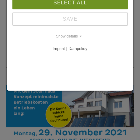
SELECT ALL
... zur Facebook Veranstaltung
SAVE
Show details
Imprint | Datapolicy