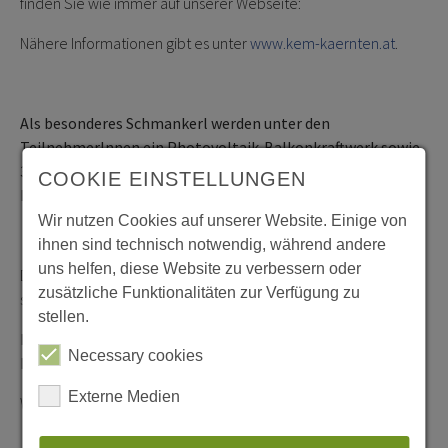
finden Sie wie immer auf unserer Webseite:
Nähere Informationen gibt es unter
www.kem-kaernten.at
.
Als besonderes Schmankerl werden unter den
TeilnehmerInnen ein Photovoltaik-Balkonkraftwerk sowie
3x €100,- regionale Einkaufsgutscheine aus den Kärntner
COOKIE EINSTELLUNGEN
Klima- und Energie-Modellregionen verlost.
Wir nutzen Cookies auf unserer Website. Einige von
ihnen sind technisch notwendig, während andere
uns helfen, diese Website zu verbessern oder
Die KEM-ManagerInnen freuen sich auf ein reges Interesse,
zusätzliche Funktionalitäten zur Verfügung zu
sicher und bequem von zuhause aus.
stellen.
Rückfragehinweis: ModellregionsmanagerInnen der
Necessary cookies
Kärntner KEM-Regionen
Externe Medien
Web:
www.kem-kaernten.at