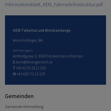
Informationsblatt_KEM_Fahrradinfrastruktur.pdf
KEM Tiebeltal und Wimitzerberge
Anna Köstinger, BA
KEM Managerin
Amthofgasse 3, 9560 Feldkirchen in Kärnten
E
kem@fenergiereich.at
T
+43 4276 2511 330
M
+43 650 72 13 129
Gemeinden
Gemeinde Himmelberg