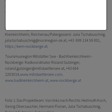
KEM Millstätter See (Baldramsdorf, Lendorf, Millstatt am See,
Seeboden am Millstätter See, Spittal/ Drau): Georg
Oberzaucher, georg.oberzaucher@nockregion-ok.at, +43 669
18228800,
https://kem-millstaettersee.at
KEM Nockberge und die Um-Welt (Feld am See, Bad
Kleinkirchheim, Reichenau/Patergassen): Julia Tschabuschnig,
julia.tschabuschnig@nockregion-ok.at, +43 699 134 59 001,
https://kem-nockberge.at
Tourismusregion Millstätter See - Bad Kleinkirchheim -
Nockberge: Radkoordinator Roland Gutzinger,
roland.gutzinger@millstaettersee.at, +43 664
2203014,
www.millstaettersee.com
,
www.badkleinkirchheim.at
,
www.nockberge.at
Foto 1: Das Projektteam. Von links nach Rechts: Hellmuth Koch,
Georg Oberzaucher, Hermann Florian, Julia Tschabuschnig,