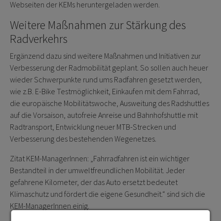
Webseiten der KEMs heruntergeladen werden.
Weitere Maßnahmen zur Stärkung des
Radverkehrs
Ergänzend dazu sind weitere Maßnahmen und Initiativen zur
Verbesserung der Radmobilität geplant. So sollen auch heuer
wieder Schwerpunkte rund ums Radfahren gesetzt werden,
wie z.B. E-Bike Testmöglichkeit, Einkaufen mit dem Fahrrad,
die europäische Mobilitätswoche, Ausweitung des Radshuttles
auf die Vorsaison, autofreie Anreise und Bahnhofshuttle mit
Radtransport, Entwicklung neuer MTB-Strecken und
Verbesserung des bestehenden Wegenetzes.
Zitat KEM-ManagerInnen: „Fahrradfahren ist ein wichtiger
Bestandteil in der umweltfreundlichen Mobilität. Jeder
gefahrene Kilometer, der das Auto ersetzt bedeutet
Klimaschutz und fördert die eigene Gesundheit.“ sind sich die
KEM-ManagerInnen einig.